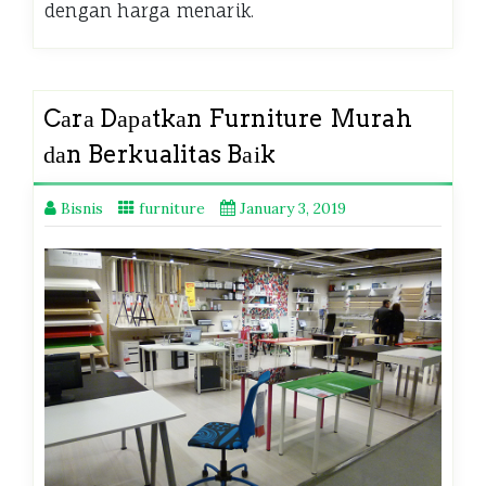
dengan harga menarik.
Cаrа Dараtkаn Furniture Murah
ԁаn Berkualitas Bаіk
Bisnis
furniture
January 3, 2019