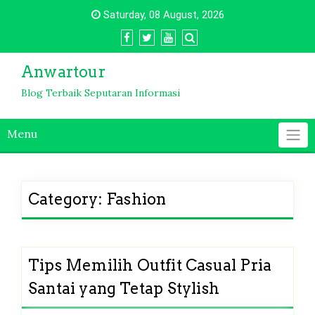
Skip
Saturday, 08 August, 2026
to
content
Anwartour
Blog Terbaik Seputaran Informasi
Menu
Category:
Fashion
Tips Memilih Outfit Casual Pria
Santai yang Tetap Stylish