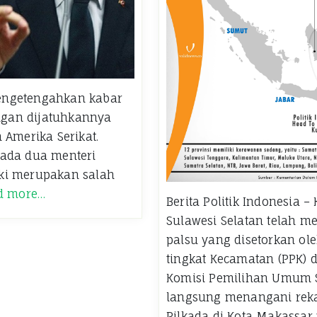
engetengahkan kabar
engan dijatuhkannya
 Amerika Serikat.
pada dua menteri
ki merupakan salah
d more…
Berita Politik Indonesia 
Sulawesi Selatan telah 
palsu yang disetorkan ol
tingkat Kecamatan (PPK) 
Komisi Pemilihan Umum S
langsung menangani rekap
Pilkada di Kota Makassar