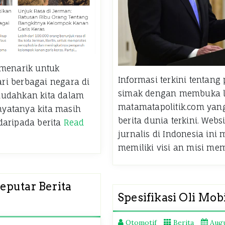
 menarik untuk
Informasi terkini tentan
ari berbagai negara di
simak dengan membuka l
mudahkan kita dalam
matamatapolitik.com yan
yatanya kita masih
berita dunia terkini. Web
daripada berita
Read
jurnalis di Indonesia in
memiliki visi an misi m
eputar Berita
Spesifikasi Oli Mobi
Otomotif
Berita
Augu