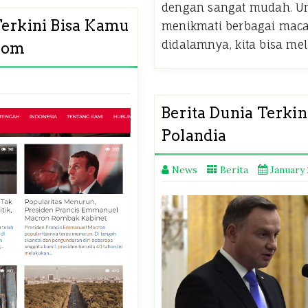
dengan sangat mudah. Un
Terkini Bisa Kamu
menikmati berbagai macam
didalamnya, kita bisa me
com
Berita Dunia Terki
Polandia
News
Berita
January 