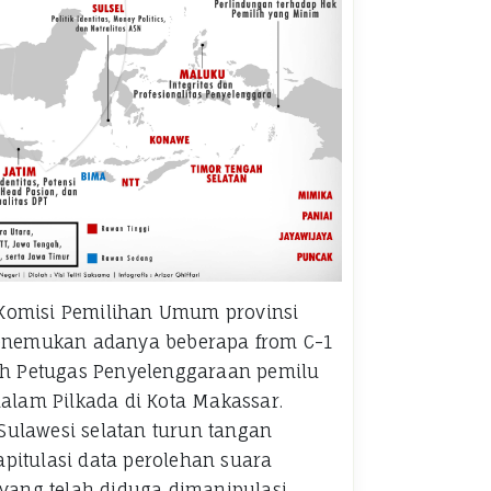
– Komisi Pemilihan Umum provinsi
menemukan adanya beberapa from C-1
eh Petugas Penyelenggaraan pemilu
dalam Pilkada di Kota Makassar.
ulawesi selatan turun tangan
itulasi data perolehan suara
 yang telah diduga dimanipulasi.