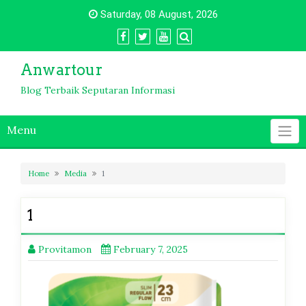
Skip
Saturday, 08 August, 2026
to
content
Anwartour
Blog Terbaik Seputaran Informasi
Menu
Home
Media
1
1
Provitamon
February 7, 2025