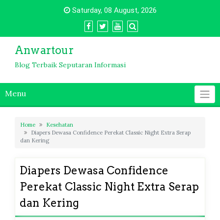
Skip
Saturday, 08 August, 2026
to
content
Anwartour
Blog Terbaik Seputaran Informasi
Menu
Home
Kesehatan
Diapers Dewasa Confidence Perekat Classic Night Extra Serap
dan Kering
Diapers Dewasa Confidence
Perekat Classic Night Extra Serap
dan Kering