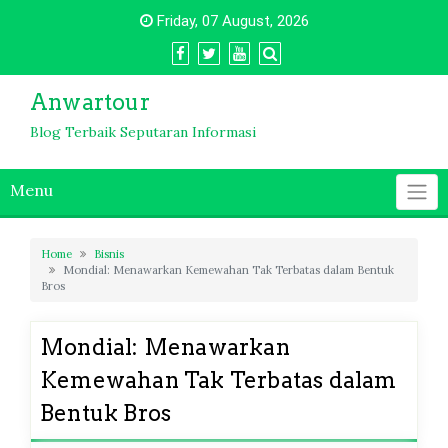
Skip
Friday, 07 August, 2026
to
content
Anwartour
Blog Terbaik Seputaran Informasi
Menu
Home
Bisnis
Mondial: Menawarkan Kemewahan Tak Terbatas dalam Bentuk
Bros
Mondial: Menawarkan
Kemewahan Tak Terbatas dalam
Bentuk Bros