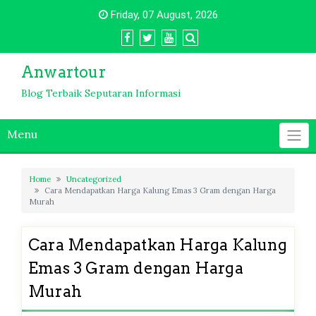
Skip
Friday, 07 August, 2026
to
content
Anwartour
Blog Terbaik Seputaran Informasi
Menu
Home
Uncategorized
Cara Mendapatkan Harga Kalung Emas 3 Gram dengan Harga
Murah
Cara Mendapatkan Harga Kalung
Emas 3 Gram dengan Harga
Murah