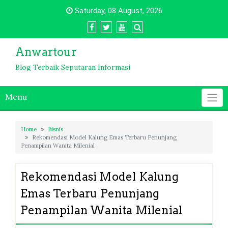
Skip
Saturday, 08 August, 2026
to
content
Anwartour
Blog Terbaik Seputaran Informasi
Menu
Home
Bisnis
Rekomendasi Model Kalung Emas Terbaru Penunjang
Penampilan Wanita Milenial
Rekomendasi Model Kalung
Emas Terbaru Penunjang
Penampilan Wanita Milenial