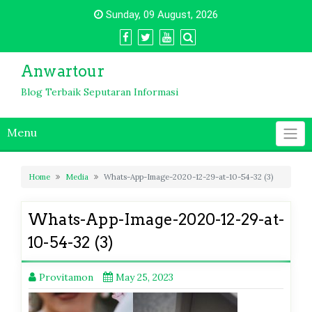
Skip
Sunday, 09 August, 2026
to
content
Anwartour
Blog Terbaik Seputaran Informasi
Menu
Home
Media
Whats-App-Image-2020-12-29-at-10-54-32 (3)
Whats-App-Image-2020-12-29-at-
10-54-32 (3)
Provitamon
May 25, 2023