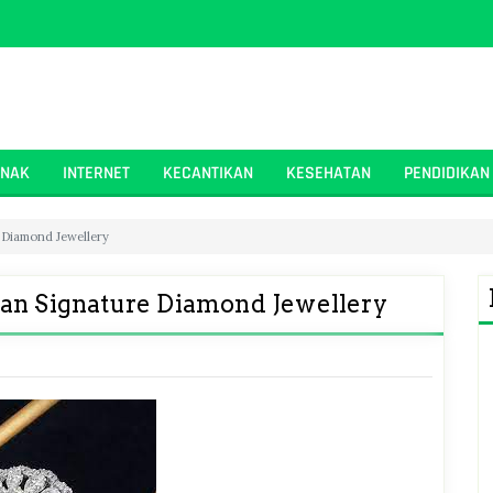
ANAK
INTERNET
KECANTIKAN
KESEHATAN
PENDIDIKAN
 Diamond Jewellery
gan Signature Diamond Jewellery