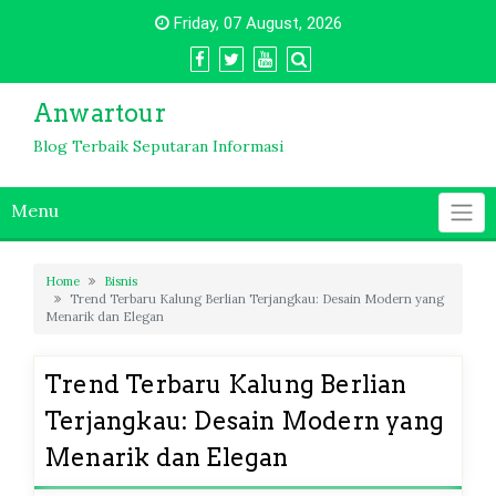
Skip
Friday, 07 August, 2026
to
content
Anwartour
Blog Terbaik Seputaran Informasi
Menu
Home
Bisnis
Trend Terbaru Kalung Berlian Terjangkau: Desain Modern yang
Menarik dan Elegan
Trend Terbaru Kalung Berlian
Terjangkau: Desain Modern yang
Menarik dan Elegan