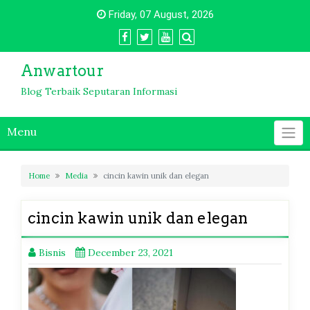
Skip
Friday, 07 August, 2026
to
content
Anwartour
Blog Terbaik Seputaran Informasi
Menu
Home
Media
cincin kawin unik dan elegan
cincin kawin unik dan elegan
Bisnis
December 23, 2021