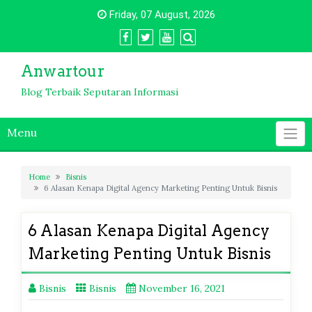
Skip
Friday, 07 August, 2026
to
content
Anwartour
Blog Terbaik Seputaran Informasi
Menu
Home
Bisnis
6 Alasan Kenapa Digital Agency Marketing Penting Untuk Bisnis
6 Alasan Kenapa Digital Agency
Marketing Penting Untuk Bisnis
Bisnis
Bisnis
November 16, 2021