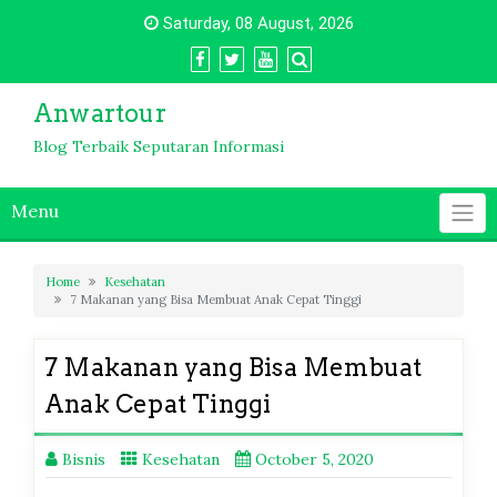
Skip
Saturday, 08 August, 2026
to
content
Anwartour
Blog Terbaik Seputaran Informasi
Menu
Home
Kesehatan
7 Makanan yang Bisa Membuat Anak Cepat Tinggi
7 Makanan yang Bisa Membuat
Anak Cepat Tinggi
Bisnis
Kesehatan
October 5, 2020