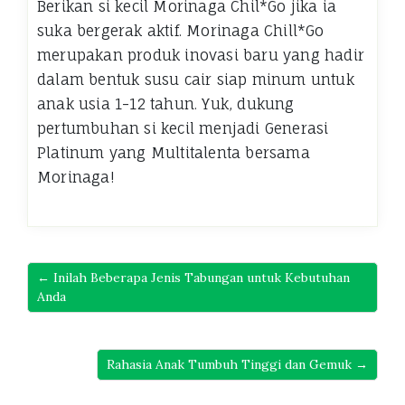
Berikan si kecil Morinaga Chil*Go jika ia
suka bergerak aktif. Morinaga Chill*Go
merupakan produk inovasi baru yang hadir
dalam bentuk susu cair siap minum untuk
anak usia 1-12 tahun. Yuk, dukung
pertumbuhan si kecil menjadi Generasi
Platinum yang Multitalenta bersama
Morinaga!
← Inilah Beberapa Jenis Tabungan untuk Kebutuhan
Anda
Rahasia Anak Tumbuh Tinggi dan Gemuk →