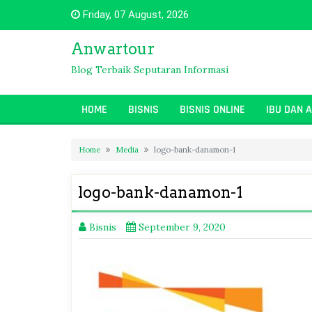
Skip
Friday, 07 August, 2026
to
content
Anwartour
Blog Terbaik Seputaran Informasi
HOME
BISNIS
BISNIS ONLINE
IBU DAN 
Home
Media
logo-bank-danamon-1
logo-bank-danamon-1
Bisnis
September 9, 2020