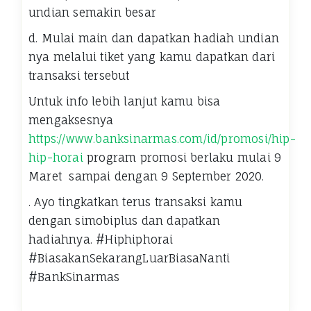
undian semakin besar
d. Mulai main dan dapatkan hadiah undian
nya melalui tiket yang kamu dapatkan dari
transaksi tersebut
Untuk info lebih lanjut kamu bisa
mengaksesnya
https://www.banksinarmas.com/id/promosi/hip-
hip-horai
program promosi berlaku mulai 9
Maret sampai dengan 9 September 2020.
. Ayo tingkatkan terus transaksi kamu
dengan simobiplus dan dapatkan
hadiahnya. #Hiphiphorai
#BiasakanSekarangLuarBiasaNanti
#BankSinarmas