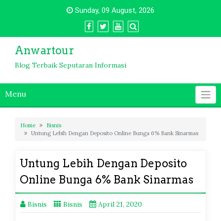
Skip
Sunday, 09 August, 2026
to
content
Anwartour
Blog Terbaik Seputaran Informasi
Menu
Home
Bisnis
Untung Lebih Dengan Deposito Online Bunga 6% Bank Sinarmas
Untung Lebih Dengan Deposito
Online Bunga 6% Bank Sinarmas
Bisnis
Bisnis
April 21, 2020