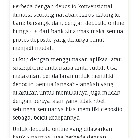
Berbeda dengan deposito konvensional
dimana seorang nasabah harus datang ke
bank bersangkutan, dengan deposito online
bunga 6% dari bank Sinarmas maka semua
proses deposito yang dulunya rumit
menjadi mudah.
Cukup dengan menggunakan aplikasi atau
smartphone anda maka anda sudah bisa
melakukan pendaftaran untuk memiliki
deposito. Semua langkah-langkah yang
dilakukan untuk memulainya juga mudah
dengan persyaratan yang tidak ribet
sehingga semuanya bisa memiliki deposito
sebagai bekal kedepannya.
Untuk deposito online yang ditawarkan
bank Sinarmas juga berbeda dengan