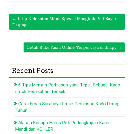
← Intip Kelezatan Menu Spesial Mangkuk Puff Sayur
Daging
Cetak Buku Yasin Online Terpercaya di Snapy →
Recent Posts
6 Tips Memilih Perhiasan yang Tepat Sebagai Kado
untuk Pernikahan Terbaik
Gerai Emas Surabaya Untuk Perhiasan Kado Ulang
Tahun
Alasan Kenapa Harus Pilih Perlengkapan Kamar
Mandi dari KOHLER