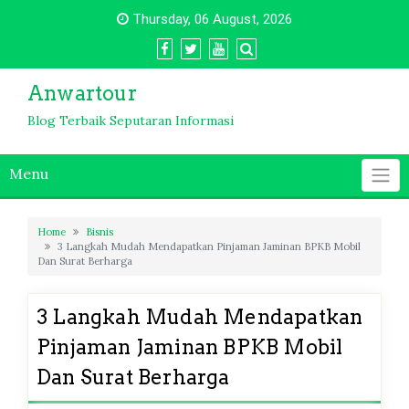
Skip
Thursday, 06 August, 2026
to
content
Anwartour
Blog Terbaik Seputaran Informasi
Menu
Home
Bisnis
3 Langkah Mudah Mendapatkan Pinjaman Jaminan BPKB Mobil
Dan Surat Berharga
3 Langkah Mudah Mendapatkan
Pinjaman Jaminan BPKB Mobil
Dan Surat Berharga