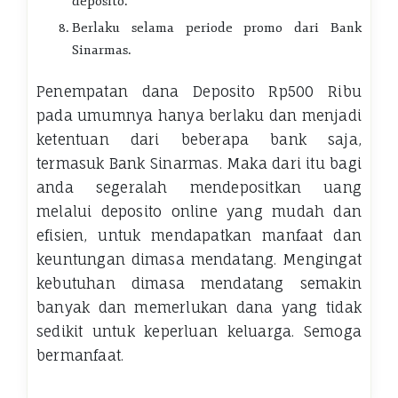
deposito.
Berlaku selama periode promo dari Bank
Sinarmas.
Penempatan dana Deposito Rp500 Ribu
pada umumnya hanya berlaku dan menjadi
ketentuan dari beberapa bank saja,
termasuk Bank Sinarmas. Maka dari itu bagi
anda segeralah mendepositkan uang
melalui deposito online yang mudah dan
efisien, untuk mendapatkan manfaat dan
keuntungan dimasa mendatang. Mengingat
kebutuhan dimasa mendatang semakin
banyak dan memerlukan dana yang tidak
sedikit untuk keperluan keluarga. Semoga
bermanfaat.