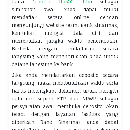
dana
Deposito Rp500 Ribu
sebagai
simpanan awal. Anda dapat mulai
mendaftar secara online dengan
mengunjungi website resmi Bank Sinarmas,
kemudian mengisi data diri dan
menentukan jangka waktu penempatan.
Berbeda dengan pendaftaran secara
langsung yang mengharuskan anda untuk
datang langsung ke bank.
Jika anda mendaftarkan deposito secara
langsung, maka membutuhkan waktu serta
harus melengkapi dokumen untuk mengisi
data diri seperti KTP dan NPWP sebagai
persyaratan awal membuka deposito. Akan
tetapi dengan layanan fasilitas yang
diberikan Bank Sinarmas anda dapat