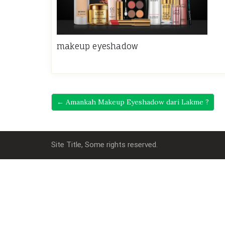
makeup eyeshadow
← Amankah Makeup Eyeshadow dari Lakme ?
Site Title, Some rights reserved.