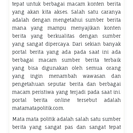
tepat untuk berbagai macam konten berita
yang akan kita akses. Salah satu caranya
adalah dengan mengetahui sumber berita
mana yang mampu menyajikan konten
berita yang berkualitas dengan sumber
yang sangat dipercaya. Dari sekian banyak
portal berita yang ada pada saat ini ada
berbagai macam sumber berita terbaik
yang bisa digunakan oleh semua orang
yang ingin menambah wawasan dan
pengetahuan seputar berita dan berbagai
macam peristiwa yang terjadi pada saat ini.
portal berita online tersebut adalah
matamatapolitik.com.
Mata mata politik adalah salah satu sumber
berita yang sangat pas dan sangat tepat