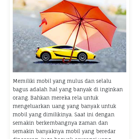
Memiliki mobil yang mulus dan selalu
bagus adalah hal yang banyak di inginkan
orang. Bahkan mereka rela untuk
mengeluarkan uang yang banyak untuk
mobil yang dimilikinya. Saat ini dengan
semakin berkembangnya zaman dan
semakin banyaknya mobil yang beredar