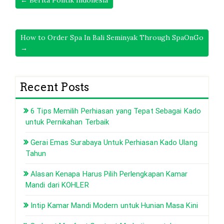
← Berita Politik Indonesia
How to Order Spa In Bali Seminyak Through SpaOnGo
→
Recent Posts
6 Tips Memilih Perhiasan yang Tepat Sebagai Kado
untuk Pernikahan Terbaik
Gerai Emas Surabaya Untuk Perhiasan Kado Ulang
Tahun
Alasan Kenapa Harus Pilih Perlengkapan Kamar
Mandi dari KOHLER
Intip Kamar Mandi Modern untuk Hunian Masa Kini