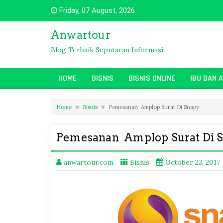
Skip
Friday, 07 August, 2026
to
content
Anwartour
Blog Terbaik Seputaran Informasi
HOME
BISNIS
BISNIS ONLINE
IBU DAN 
Home
Bisnis
Pemesanan Amplop Surat Di Snapy
Pemesanan Amplop Surat Di 
anwartour.com
Bisnis
October 23, 2017